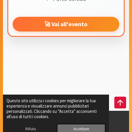
🚀 Vai all'evento
Questo sito utilizza i cookies per migliorare la tua
arrow_upward
esperienza e visualizzare annunci pubblicitari
personalizzati. Cliccando su "Accetta" acconsenti
all'uso di tutti i cookies.
© 2025-2026 PUMA Chrono
Rifiuta
Accettare
Fornito da
Webador