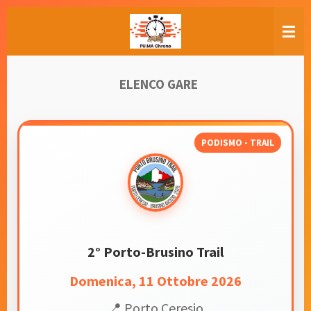
Vai
al
contenuto
principale
ELENCO GARE
PODISMO - TRAIL
2° Porto-Brusino Trail
Domenica, 11 Ottobre 2026
📍 Porto Ceresio