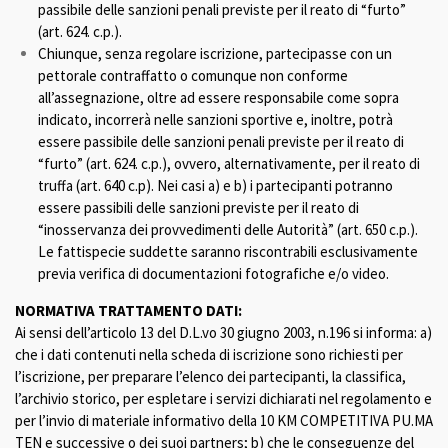
passibile delle sanzioni penali previste per il reato di “furto”
(art. 624. c.p.).
Chiunque, senza regolare iscrizione, partecipasse con un
pettorale contraffatto o comunque non conforme
all’assegnazione, oltre ad essere responsabile come sopra
indicato, incorrerà nelle sanzioni sportive e, inoltre, potrà
essere passibile delle sanzioni penali previste per il reato di
“furto” (art. 624. c.p.), ovvero, alternativamente, per il reato di
truffa (art. 640 c.p). Nei casi a) e b) i partecipanti potranno
essere passibili delle sanzioni previste per il reato di
“inosservanza dei provvedimenti delle Autorità” (art. 650 c.p.).
Le fattispecie suddette saranno riscontrabili esclusivamente
previa verifica di documentazioni fotografiche e/o video.
NORMATIVA TRATTAMENTO DATI:
Ai sensi dell’articolo 13 del D.L.vo 30 giugno 2003, n.196 si informa: a)
che i dati contenuti nella scheda di iscrizione sono richiesti per
l’iscrizione, per preparare l’elenco dei partecipanti, la classifica,
l’archivio storico, per espletare i servizi dichiarati nel regolamento e
per l’invio di materiale informativo della 10 KM COMPETITIVA PU.MA
TEN e successive o dei suoi partners; b) che le conseguenze del