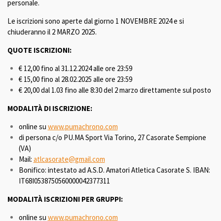
personale.
Le iscrizioni sono aperte dal giorno 1 NOVEMBRE 2024 e si
chiuderanno il 2 MARZO 2025.
QUOTE ISCRIZIONI:
€ 12,00 fino al 31.12.2024 alle ore 23:59
€ 15,00 fino al 28.02.2025 alle ore 23:59
€ 20,00 dal 1.03 fino alle 8:30 del 2 marzo direttamente sul posto
MODALITÀ DI ISCRIZIONE:
online su
www.pumachrono.com
di persona c/o PU.MA Sport Via Torino, 27 Casorate Sempione
(VA)
Mail:
atlcasorate@gmail.com
Bonifico: intestato ad A.S.D. Amatori Atletica Casorate S. IBAN:
IT68I0538750560000042377311
MODALITÀ ISCRIZIONI PER GRUPPI:
online su
www.pumachrono.com