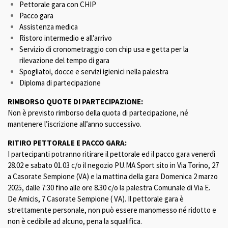
Pettorale gara con CHIP
Pacco gara
Assistenza medica
Ristoro intermedio e all’arrivo
Servizio di cronometraggio con chip usa e getta per la
rilevazione del tempo di gara
Spogliatoi, docce e servizi igienici nella palestra
Diploma di partecipazione
RIMBORSO QUOTE DI PARTECIPAZIONE:
Non è previsto rimborso della quota di partecipazione, né
mantenere l’iscrizione all’anno successivo.
RITIRO PETTORALE E PACCO GARA:
I partecipanti potranno ritirare il pettorale ed il pacco gara venerdì
28.02 e sabato 01.03 c/o il negozio PU.MA Sport sito in Via Torino, 27
a Casorate Sempione (VA) e la mattina della gara Domenica 2 marzo
2025, dalle 7:30 fino alle ore 8.30 c/o la palestra Comunale di Via E.
De Amicis, 7 Casorate Sempione ( VA). Il pettorale gara è
strettamente personale, non può essere manomesso né ridotto e
non è cedibile ad alcuno, pena la squalifica.