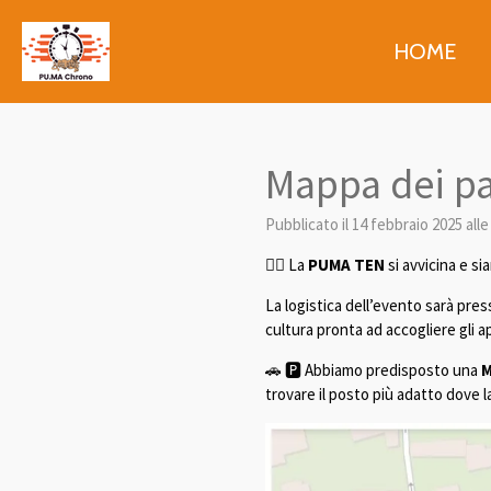
Vai
al
HOME
contenuto
principale
Mappa dei p
Pubblicato il 14 febbraio 2025 alle
🏃‍♂️ La
PUMA TEN
si avvicina e si
La logistica dell’evento sarà pres
cultura pronta ad accogliere gli a
🚗 🅿️ Abbiamo predisposto una
M
trovare il posto più adatto dove la