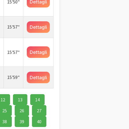
15'50"
Dettagli
15'57"
Dettagli
15'57"
Dettagli
15'59"
Dettagli
12
13
14
25
26
27
38
39
40