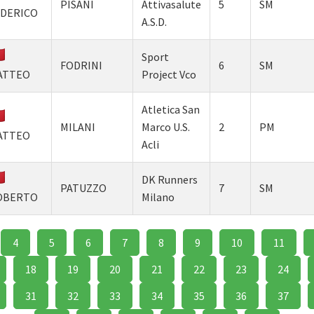
PISANI
Attivasalute
5
SM
EDERICO
A.S.D.
Sport
FODRINI
6
SM
ATTEO
Project Vco
Atletica San
MILANI
Marco U.S.
2
PM
ATTEO
Acli
DK Runners
PATUZZO
7
SM
OBERTO
Milano
4
5
6
7
8
9
10
11
18
19
20
21
22
23
24
31
32
33
34
35
36
37