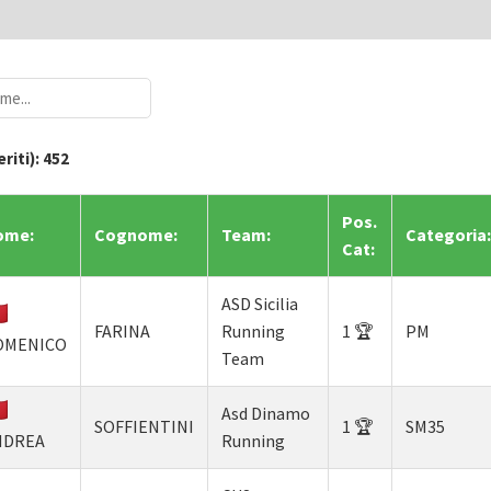
eriti): 452
Pos.
ome:
Cognome:
Team:
Categoria:
Cat:
ASD Sicilia
FARINA
Running
1 🏆
PM
OMENICO
Team
Asd Dinamo
SOFFIENTINI
1 🏆
SM35
NDREA
Running